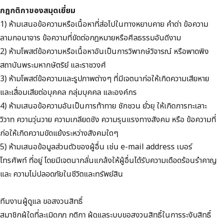
กฎกติกาของสมุดเยี่ยม
1) ห้ามเสนอข้อความหรือเนื้อหาที่ส่อไปในทางหยาบคาย คำด่า ข้อความ
ลามกอนาจาร ข้อความที่ขัดต่อกฎหมายหรือศีลธรรมอันดีงาม
2) ห้ามโพสต์ข้อความหรือเนื้อหาอันเป็นการวิพากษ์วิจารณ์ หรือพาดพิง
สถาบันพระมหากษัตริย์ และราชวงศ์
3) ห้ามโพสต์ข้อความและรูปภาพต่างๆ ที่มีเจตนาก่อให้เกิดความเสียหาย
และเสื่อมเสียต่อบุคคล กลุ่มบุคคล และองค์กร
4) ห้ามเสนอข้อความอันเป็นการท้าทาย ชักชวน ยั่วยุ ให้เกิดการทะเลาะ
วิวาท ความวุ่นวาย ความเกลียดชัง ความรุนแรงทางสังคม หรือ ข้อความที่
ก่อให้เกิดความขัดแย้งระหว่างสังคมใดๆ
5) ห้ามเสนอข้อมูลส่วนตัวของผู้อื่น เช่น e-mail address เบอร์
โทรศัพท์ ที่อยู่ โดยมีเจตนากลั่นแกล้งให้ผู้อื่นได้รับความเดือดร้อนรำคาญ
และ ความไม่ปลอดภัยในชีวิตและทรัพย์สิน
ทีมงานผู้ดูแล ขอสงวนสิทธิ์
สมาชิกผู้ใดที่ละเมิดกฎ กติกา ผู้ดูแลระบบขอสงวนสิทธิ์ในการระงับสิทธิ์